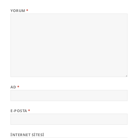
n
p
k
s
YORUM
*
t
AD
*
E-POSTA
*
İNTERNET SITESI