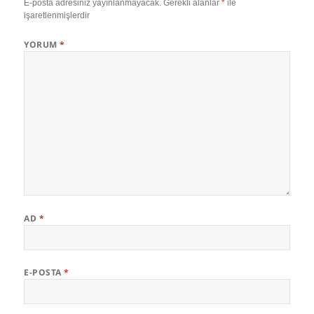
E-posta adresiniz yayınlanmayacak.
Gerekli alanlar
*
ile
işaretlenmişlerdir
YORUM
*
AD
*
E-POSTA
*