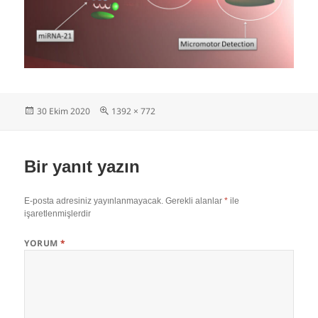
Yayın
Tam
30 Ekim 2020
1392 × 772
tarihi
boyut
Bir yanıt yazın
E-posta adresiniz yayınlanmayacak.
Gerekli alanlar
*
ile
işaretlenmişlerdir
YORUM
*