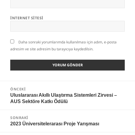
İNTERNET SITESI
Daha sonraki yorumlarımda kullanılması için adım, e-posta
adresim ve site adresim bu tarayıcıya kaydedilsin.
Yazı
ÖNCEKI
gezinmesi
Önceki
Uluslararası Akıllı Ulaştırma Sistemleri Zirvesi –
AUS Sektöre Katkı Ödülü
yazı:
SONRAKI
Sonraki
2023 Üniversitelerarası Proje Yarışması
yazı: