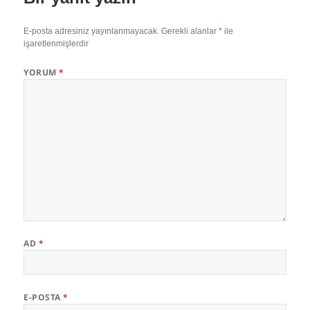
d
e
A
o
r
E-posta adresiniz yayınlanmayacak.
Gerekli alanlar
*
ile
I
r
p
o
e
işaretlenmişlerdir
n
p
k
s
YORUM
*
t
AD
*
E-POSTA
*