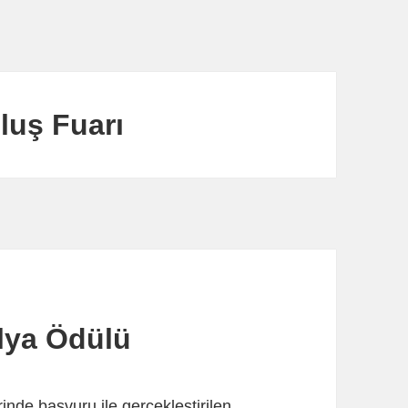
luş Fuarı
alya Ödülü
inde başvuru ile gerçekleştirilen