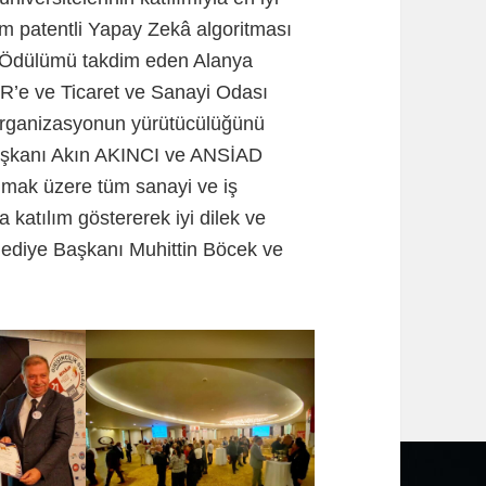
ğim patentli Yapay Zekâ algoritması
. Ödülümü takdim eden Alanya
R’e ve Ticaret ve Sanayi Odası
Organizasyonun yürütücülüğünü
aşkanı Akın AKINCI ve ANSİAD
lmak üzere tüm sanayi ve iş
katılım göstererek iyi dilek ve
elediye Başkanı Muhittin Böcek ve