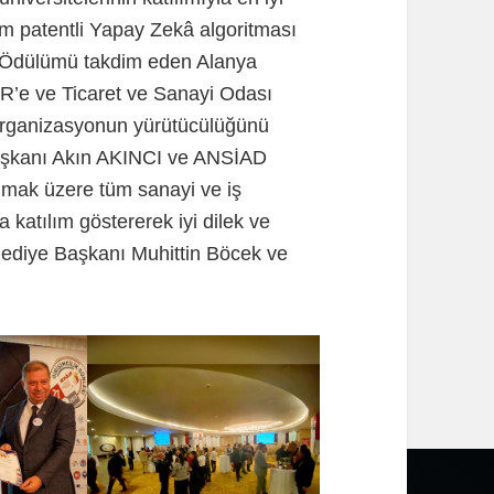
ğim patentli Yapay Zekâ algoritması
. Ödülümü takdim eden Alanya
R’e ve Ticaret ve Sanayi Odası
Organizasyonun yürütücülüğünü
aşkanı Akın AKINCI ve ANSİAD
lmak üzere tüm sanayi ve iş
katılım göstererek iyi dilek ve
elediye Başkanı Muhittin Böcek ve