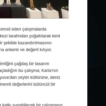
ni temsil eden çalışmalarda
kezi tarafından çoğaltılarak kent
lir şekilde kazandırılmasının
a anlamlı ve değerli kılıyor.
kimliğini çağdaş bir tasarım
açladığım bu çalışma; Karia’nın
uva’dan zeytin kültürüne, deniz
önemli değerlerini bütüncül bir
ir katkı sunabilecek bir çalışmanın