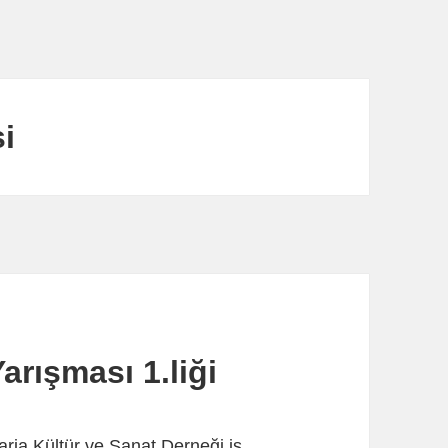
i
arışması 1.liği
ria Kültür ve Sanat Derneği iş